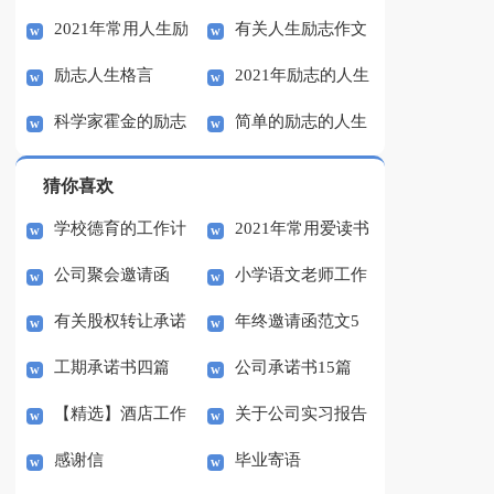
2021年常用人生励
有关人生励志作文
汇总10篇
励志人生格言
2021年励志的人生
志语录集锦58句
600字（通用10篇）
科学家霍金的励志
简单的励志的人生
格言汇总89句
人生
格言汇编45条
猜你喜欢
学校德育的工作计
2021年常用爱读书
公司聚会邀请函
小学语文老师工作
划
的名言合集77句
有关股权转让承诺
年终邀请函范文5
总结
工期承诺书四篇
公司承诺书15篇
书3篇
篇
【精选】酒店工作
关于公司实习报告
感谢信
毕业寄语
总结模板锦集六篇
模板集合九篇