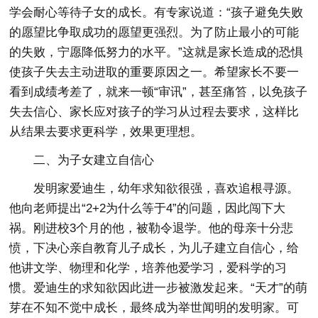
学会耐心等待子女的成长。有专家说道：“孩子避免失败
的愿望比争取成功的愿望更强烈。为了防止最小的可能
的失败，宁愿降低努力的水平。”这就是家长造成的恐惧
使孩子失去主动进取的重要原因之一。希望家长不要一
看到成绩考差了，就来一顿“审讯”，甚至痛笞，以免孩子
失去信心、家长应对孩子的学习从过程去要求，这样比
从结果去要求更科学，效果更理想。
二、为子女建立自信心
发明家爱迪生，幼年求知欲很强，喜欢追根寻源。
他向老师提出“2+2为什么等于4”的问题，因此闯下大
祸。刚进校3个月的他，被勒令退学。他的母亲十分悲
愤，下决心亲自教育儿子成长，为儿子建立自信心，给
他讲文学、物理和化学，培养他爱学习，爱科学的习
惯。爱迪生的求知欲因此进一步被激发起来。“天才”的萌
芽在不知不觉中成长，最终成为举世闻明的发明家。可