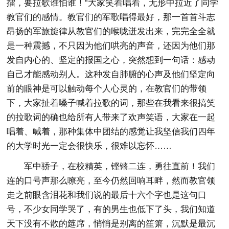
擂，要拉歌谁怕谁！“大家笑着唱着，无形中拉近了同学
教官们的感情。教官们的军歌唱得最好，那一首首斗志
昂扬的军旅旋律从教官们的喉咙迸发出来，完完全全就
是一种震撼，不只因为他们哄亮的声音，还因为他们那
发自内心的、坚定的报国之心，突然想到一句话：感动
自己才能感动别人。这种发自肺腑的心声及他们坚定向
前的眼神是可以触动每个人心灵的，在教官们的带领
下，大家扯着嗓子喊着拉歌的词，那些在我看来很搞笑
的拉歌词的确也给所有人带来了欢声笑语，大家在一起
唱着、喊着，那种集体中团结的感觉让我坚信我们四年
的大学时光一定会很快乐，很难以忘怀……
军中骄子，在校精英，铿锵二连，勇往直前！我们
连的口号声那么嘹亮，至今仍然回响耳畔，然而教官领
走之前眼含泪花和我们说的最后十六个字也是这句口
号，不少女同学哭了，有的男生也低下了头，我们知道
天下没有不散的筵席，悄悄是别离的笙箫，沉默是最沉