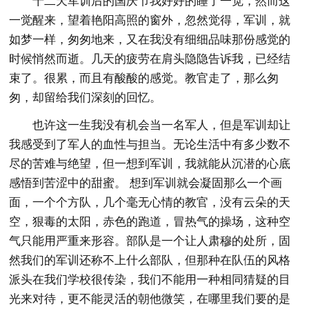
十二天军训后的国庆节我好好的睡了一觉，然而这
一觉醒来，望着艳阳高照的窗外，忽然觉得，军训，就
如梦一样，匆匆地来，又在我没有细细品味那份感觉的
时候悄然而逝。几天的疲劳在肩头隐隐告诉我，已经结
束了。很累，而且有酸酸的感觉。教官走了，那么匆
匆，却留给我们深刻的回忆。
也许这一生我没有机会当一名军人，但是军训却让
我感受到了军人的血性与担当。无论生活中有多少数不
尽的苦难与绝望，但一想到军训，我就能从沉潜的心底
感悟到苦涩中的甜蜜。 想到军训就会凝固那么一个画
面，一个个方队，几个毫无心情的教官，没有云朵的天
空，狠毒的太阳，赤色的跑道，冒热气的操场，这种空
气只能用严重来形容。部队是一个让人肃穆的处所，固
然我们的军训还称不上什么部队，但那种在队伍的风格
派头在我们学校很传染，我们不能用一种相同猜疑的目
光来对待，更不能灵活的朝他微笑，在哪里我们要的是