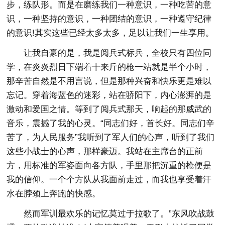
步，练队形。而是在磨练我们一种意识，一种吃苦的意
识，一种坚持的意识，一种团结的意识，一种遵守纪律
的意识!其实这些已经太多太多，足以让我们一生享用。
让我自豪的是，我是阅兵式标兵，全校只有四位同
学，在炎炎烈日下端着十来斤的枪一站就是半个小时，
那辛苦自然是不用言说，但是那种兴奋和快乐更是难以
忘记。穿着海蓝色的迷彩，站在骄阳下，内心澎湃的是
激动和爱国之情。等到了阅兵式那天，响起的那威武的
音乐，震撼了我的心灵。“同志们好，首长好。同志们辛
苦了，为人民服务”我听到了军人们的心声，听到了我们
这些小战士的心声，那样豪迈。我站在主席台的正前
方，用标准的军姿面向各方队，手里那把沉重的枪便是
我的信仰。一个个方队从我面前走过，而我也享受着汗
水在脖颈上奔跑的快感。
然而军训最欢乐的记忆莫过于拉歌了。”东风吹战鼓