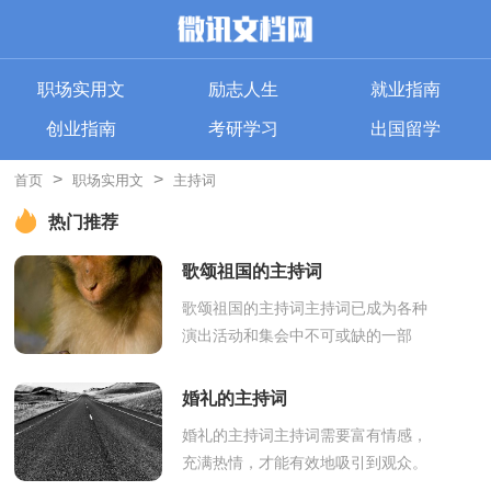
职场实用文
励志人生
就业指南
创业指南
考研学习
出国留学
>
>
首页
职场实用文
主持词
热门推荐
歌颂祖国的主持词
歌颂祖国的主持词主持词已成为各种
演出活动和集会中不可或缺的一部
分。在现在的社会生活中，各种集会
中主持词起到的作用越来越大，主持
婚礼的主持词
词怎么写...
婚礼的主持词主持词需要富有情感，
充满热情，才能有效地吸引到观众。
随着社会一步步向前发展，主持人参