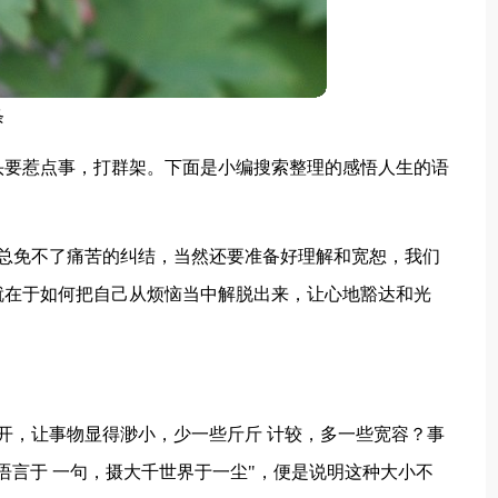
条
头要惹点事，打群架。下面是小编搜索整理的感悟人生的语
，总免不了痛苦的纠结，当然还要准备好理解和宽恕，我们
就在于如何把自己从烦恼当中解脱出来，让心地豁达和光
开，让事物显得渺小，少一些斤斤 计较，多一些宽容？事
语言于 一句，摄大千世界于一尘"，便是说明这种大小不