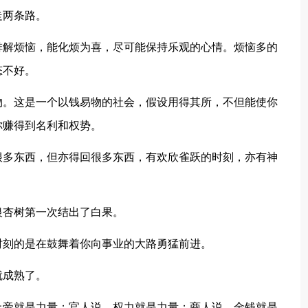
走两条路。
排解烦恼，能化烦为喜，尽可能保持乐观的心情。烦恼多的
态不好。
物。这是一个以钱易物的社会，假设用得其所，不但能使你
你赚得到名利和权势。
很多东西，但亦得回很多东西，有欢欣雀跃的时刻，亦有神
银杏树第一次结出了白果。
时刻的是在鼓舞着你向事业的大路勇猛前进。
就成熟了。
上帝就是力量；官人说，权力就是力量；商人说，金钱就是