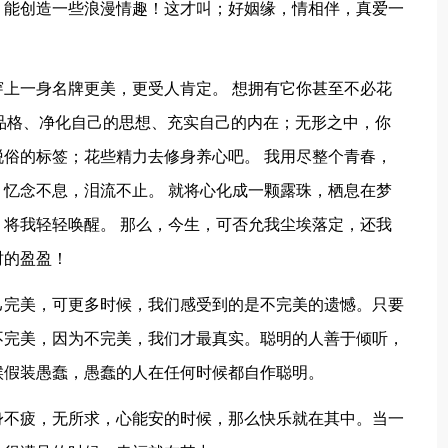
，能创造一些浪漫情趣！这才叫；好姻缘，情相伴，真爱一
穿上一身名牌更美，更受人肯定。 想拥有它你甚至不必花
品格、净化自己的思想、充实自己的内在；无形之中，你
俗的标签；花些精力去修身养心吧。 我用尽整个青春，
忆念不息，泪流不止。 就将心化成一颗露珠，栖息在梦
将我轻轻唤醒。 那么，今生，可否允我尘埃落定，还我
时的盈盈！
己完美，可更多时候，我们感受到的是不完美的遗憾。只要
不完美，因为不完美，我们才最真实。聪明的人善于倾听，
候假装愚蠢，愚蠢的人在任何时候都自作聪明。
身不疲，无所求，心能安的时候，那么快乐就在其中。当一