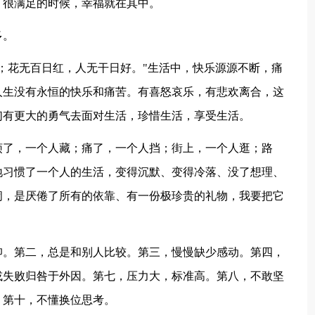
，很满足的时候，幸福就在其中。
多。
在；花无百日红，人无干日好。"生活中，快乐源源不断，痛
人生没有永恒的快乐和痛苦。有喜怒哀乐，有悲欢离合，这
们有更大的勇气去面对生活，珍惜生活，享受生活。
烦了，一个人藏；痛了，一个人挡；街上，一个人逛；路
地习惯了一个人的生活，变得沉默、变得冷落、没了想理、
闹，是厌倦了所有的依靠、有一份极珍贵的礼物，我要把它
仰。第二，总是和别人比较。第三，慢慢缺少感动。第四，
或失败归咎于外因。第七，压力大，标准高。第八，不敢坚
。第十，不懂换位思考。