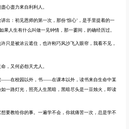
能盡心盡力來自利利人。
敢讲出：初见恩师的第一次，那份‘惊心’，是手里提着的一
，如果人生有什么叫做一见钟情，那一霎间，的确经历过。
也许只是被浓云遮住，也许刚巧风沙飞入眼帘，我看不见，
天命，又何必怨天尤人。
读——在校园以外，书——在课本以外，读书来自生命中某
验如一路灯光，照亮人生黑暗，黑暗尽头是一豆烛火，即读
它想要教给你的事。一遍学不会，你就痛苦一次，总是学不