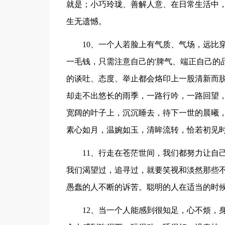
就是；小巧玲珑、善解人意、在日常生活中
生无遗憾。
10、一个人若脸上有气质、气场，远比
一毛钱，只需注意自己的'脾气、端正自己的
的谈吐、态度、举止都会烙印上一股清新而脱
却走不出悠长的雨季，一路行吟，一路回望，
宽阔的叶子上，沉沉睡去，待下一世的晨曦，
素心如月，温婉如玉，清眸流转，恰若初见
11、行走在苍茫世间，我们都努力让自
我们渴望过，追寻过，就要笑视和淡然那些
愚蠢的人不断的诉苦。聪明的人在适当的时
12、当一个人能感到很知足，心不烦，