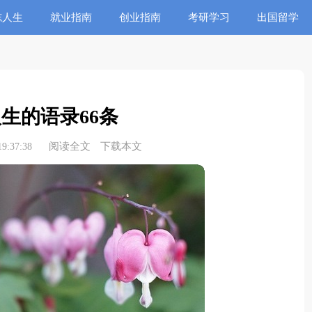
志人生
就业指南
创业指南
考研学习
出国留学
生的语录66条
阅读全文
下载本文
9:37:38