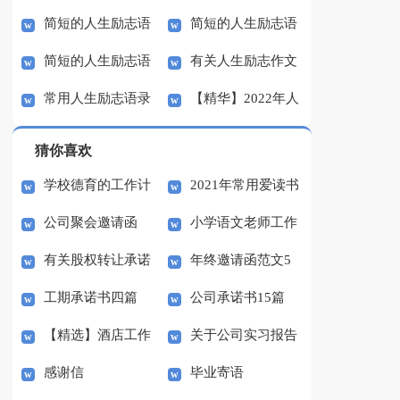
简短的人生励志语
简短的人生励志语
励志语录汇编32条
励志语录32条
简短的人生励志语
有关人生励志作文
录集合58句
录大集合56句
常用人生励志语录
【精华】2022年人
录集合47条
五篇
汇编37条
生励志语录33条
猜你喜欢
学校德育的工作计
2021年常用爱读书
公司聚会邀请函
小学语文老师工作
划
的名言合集77句
有关股权转让承诺
年终邀请函范文5
总结
工期承诺书四篇
公司承诺书15篇
书3篇
篇
【精选】酒店工作
关于公司实习报告
感谢信
毕业寄语
总结模板锦集六篇
模板集合九篇