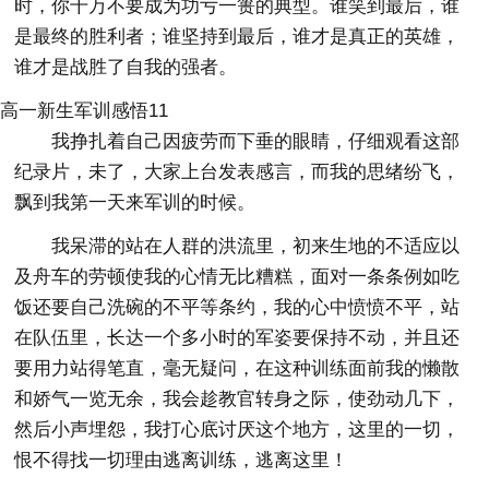
时，你千万不要成为功亏一篑的典型。谁笑到最后，谁
是最终的胜利者；谁坚持到最后，谁才是真正的英雄，
谁才是战胜了自我的强者。
高一新生军训感悟11
我挣扎着自己因疲劳而下垂的眼睛，仔细观看这部
纪录片，未了，大家上台发表感言，而我的思绪纷飞，
飘到我第一天来军训的时候。
我呆滞的站在人群的洪流里，初来生地的不适应以
及舟车的劳顿使我的心情无比糟糕，面对一条条例如吃
饭还要自己洗碗的不平等条约，我的心中愤愤不平，站
在队伍里，长达一个多小时的军姿要保持不动，并且还
要用力站得笔直，毫无疑问，在这种训练面前我的懒散
和娇气一览无余，我会趁教官转身之际，使劲动几下，
然后小声埋怨，我打心底讨厌这个地方，这里的一切，
恨不得找一切理由逃离训练，逃离这里！