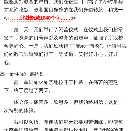
能感受到教官的严厉。我们在饭堂门口站了半小时军姿
才允许吃饭，教官面目狰狞的在我们身边转悠，稍微一
动
……此处隐藏1040个字……
p>
第二天，我们举行了闭营仪式，在仪式上我们超常
发挥，嘹亮的口号声以及整齐的踏步声，征服了所以校
领导的心。于是，我们班获得了“展示一等奖”。记得当我
们的教官知道我们得了一等奖后，笑得好开心，好开
心。
高一新生军训感悟8
高一军训如火如荼地拉开了帷幕，在痛苦的煎熬
下，终于度过了两天。
体会多，痛苦多，欣慰多，但我始终相信，这是一
次特别的体验。
我可以领悟。即使我们每天都要艰苦训练，即使每
天都要汗流浃背，即使每天都枯燥无味。然而我的确感