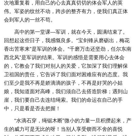
次地重复着，用自己的心去真真切切的体会军人的英
伟。军姿的纹丝不动，跨步的整齐有力，使我们真正体
会到军人的一丝不苟。
高中的第一堂课—军训，就在今天，圆满结束了。
回想起这些日子，我感慨良多。“宝剑锋从磨砺出，梅花
香出苦寒来”是军训的体会。“千磨万击还坚劲，任尔东南
西北风”是军训的结果。军训的感悟是需要用心去体会
的，它教会了我们对别人的关爱，它加深了我们理解保
卫祖国的责任，它告诉了我们面对困难应有的态度。我
们至少是我不再是娇滴滴的孩子，不再是好哭的小姑
娘，我知道面对高峰，我们须自己去搭造阶梯；遇到山
崖，我们要自己去连结绳索。我们的命运在自己的手
中，只是看是否去把握！
“水滴石穿，绳锯木断”微小的力量一旦积攒起来，产
生的威力可是无比的呀！当别人享受锲而不舍的喜悦