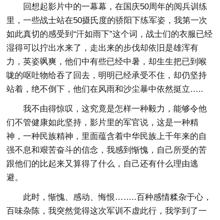
回想起影片中的一幕幕，在国庆50周年的阅兵训练
里，一些战士站在50摄氏度的骄阳下练军姿，我第一次
如此真切的感受到“汗如雨下”这个词，战士们的衣服已经
湿得可以拧出水来了，走出来的步伐却依旧是雄浑有
力，英姿飒爽，他们中有些已经中暑，却生生把已到喉
咙的呕吐物给吞了回去，明明已经承受不住，却仍坚持
站着，绝不倒下，他们在风雨和沙尘暴中依然挺立…..
我不由得惊叹，这究竟是怎样一种毅力，能够令他
们不管健康如此坚持，影片里的军官说，这是一种精
神，一种民族精神，里面蕴含着中华民族上千年来的自
强不息和艰苦奋斗的信念，我感到惭愧，自己所受的苦
跟他们的比起来又算得了什么，自己还有什么理由逃
避。
此时，惭愧、感动、悔恨……..百种感情糅杂于心，
百味杂陈，我突然觉得这次军训不虚此行，我学到了一