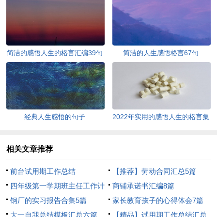
简洁的感悟人生的格言汇编39句
简洁的人生感悟格言67句
经典人生感悟的句子
2022年实用的感悟人生的格言集
锦95条
相关文章推荐
前台试用期工作总结
【推荐】劳动合同汇总5篇
四年级第一学期班主任工作计
商铺承诺书汇编8篇
划
钢厂的实习报告合集5篇
家长教育孩子的心得体会7篇
大一自我总结模板汇总六篇
【精品】试用期工作总结汇总