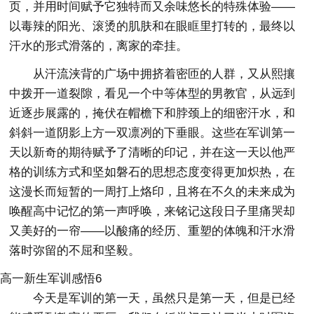
页，并用时间赋予它独特而又余味悠长的特殊体验——
以毒辣的阳光、滚烫的肌肤和在眼眶里打转的，最终以
汗水的形式滑落的，离家的牵挂。
从汗流浃背的广场中拥挤着密匝的人群，又从熙攘
中拨开一道裂隙，看见一个中等体型的男教官，从远到
近逐步展露的，掩伏在帽檐下和脖颈上的细密汗水，和
斜斜一道阴影上方一双凛冽的下垂眼。这些在军训第一
天以新奇的期待赋予了清晰的印记，并在这一天以他严
格的训练方式和坚如磐石的思想态度变得更加炽热，在
这漫长而短暂的一周打上烙印，且将在不久的未来成为
唤醒高中记忆的第一声呼唤，来铭记这段日子里痛哭却
又美好的一帘——以酸痛的经历、重塑的体魄和汗水滑
落时弥留的不屈和坚毅。
高一新生军训感悟6
今天是军训的第一天，虽然只是第一天，但是已经