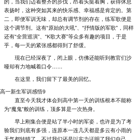
的，当我们迈着整齐的步伐，昂着头挺着胸，获得休息
表扬时，这种突如其来的快乐感、幸福感是肯定的。第
二，即便军训无味，却总有调节剂的存在，练军歌便是
这个调节剂。这有“原始的大吼”、“抒情版的军歌”，同样
还有“全营巡演”、“K歌大赛”等众多有趣的项目，于是
乎，每一天的紧张感都得到了舒缓。
现在已经深夜了，闭上眼，仿佛还能听到教官们沙
哑却有力地喊着口令……
在这里，我们留下了最美的回忆。
高一新生军训感悟9
直至今天我才体会到高中第一天的训练根本不能称
为“魔鬼”般的训练，顶多算是一次热身。
早上刚集合便是站了半小时的军姿，也许是为了考
验我们到底有多强，连原本一连几天都是多云有小雨的
天气都转晴了。不过我们还是以实力证明了我们自己，