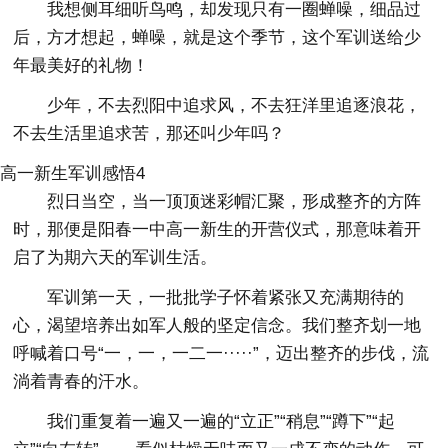
我想侧耳细听鸟鸣，却发现只有一圈蝉噪，细品过
后，方才想起，蝉噪，就是这个季节，这个军训送给少
年最美好的礼物！
少年，不去烈阳中追求风，不去狂洋里追逐浪花，
不去生活里追求苦，那还叫少年吗？
高一新生军训感悟4
烈日当空，当一顶顶迷彩帽汇聚，形成整齐的方阵
时，那便是阳春一中高一新生的开营仪式，那意味着开
启了为期六天的军训生活。
军训第一天，一批批学子怀着紧张又充满期待的
心，渴望培养出如军人般的坚定信念。我们整齐划一地
呼喊着口号“一，一，一二一·····”，迈出整齐的步伐，流
淌着青春的汗水。
我们重复着一遍又一遍的“立正”“稍息”“蹲下”“起