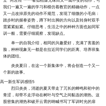
立”“向左转”······看似枯燥无味而又一成不变的动作，可
我们一遍又一遍的学习和模仿着教官的精确动作，一点
又一点改掉原先的动作不规范，发现了细微的小毛病：
踏步时的握拳姿势，蹲下时出脚的方向以及转身时双手
需紧紧贴紧。仔细思考，生活之中的种种方面也如同军
训一般，需要仔细观察，发现缺点。
单一的自我介绍，相同的兴趣爱好，充满了害羞的
脸，种种现象无一都是在拉近同学们的距离、培养班集
体的团结。
炎炎夏日，在这一个新集体中，将会创造一个又一
个新的故事。
高一新生军训感悟5
烈日炎炎，消逝的夏天带走了冗长的蝉鸣和初中的
青涩，却带不走浮动在树叶与空气之间黏连的潮热。这
股密集的潮热和破开云霄的呐喊书写了军训时光的扉