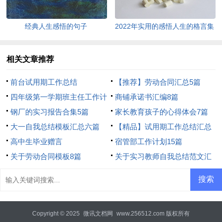
经典人生感悟的句子
2022年实用的感悟人生的格言集
锦95条
相关文章推荐
前台试用期工作总结
【推荐】劳动合同汇总5篇
四年级第一学期班主任工作计
商铺承诺书汇编8篇
划
钢厂的实习报告合集5篇
家长教育孩子的心得体会7篇
大一自我总结模板汇总六篇
【精品】试用期工作总结汇总
高中生毕业赠言
七篇
宿管部工作计划15篇
关于劳动合同模板8篇
关于实习教师自我总结范文汇
编五篇
Copyright © 2025
微讯文档网
www.256512.com 版权所有