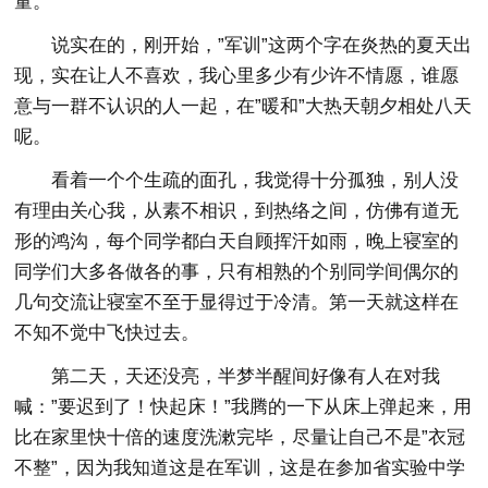
量。
说实在的，刚开始，”军训”这两个字在炎热的夏天出
现，实在让人不喜欢，我心里多少有少许不情愿，谁愿
意与一群不认识的人一起，在”暖和”大热天朝夕相处八天
呢。
看着一个个生疏的面孔，我觉得十分孤独，别人没
有理由关心我，从素不相识，到热络之间，仿佛有道无
形的鸿沟，每个同学都白天自顾挥汗如雨，晚上寝室的
同学们大多各做各的事，只有相熟的个别同学间偶尔的
几句交流让寝室不至于显得过于冷清。第一天就这样在
不知不觉中飞快过去。
第二天，天还没亮，半梦半醒间好像有人在对我
喊：”要迟到了！快起床！”我腾的一下从床上弹起来，用
比在家里快十倍的速度洗漱完毕，尽量让自己不是”衣冠
不整”，因为我知道这是在军训，这是在参加省实验中学