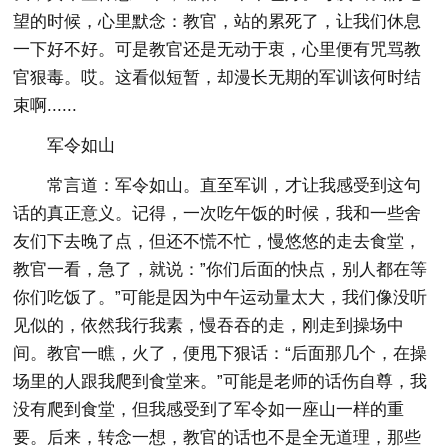
望的时候，心里默念：教官，站的累死了，让我们休息
一下好不好。可是教官还是无动于衷，心里便有咒骂教
官狠毒。哎。这看似短暂，却漫长无期的军训该何时结
束啊......
军令如山
常言道：军令如山。直至军训，才让我感受到这句
话的真正意义。记得，一次吃午饭的时候，我和一些舍
友们下去晚了点，但还不慌不忙，慢悠悠的走去食堂，
教官一看，急了，就说：”你们后面的快点，别人都在等
你们吃饭了。”可能是因为中午运动量太大，我们像没听
见似的，依然我行我素，慢吞吞的走，刚走到操场中
间。教官一瞧，火了，便甩下狠话：“后面那几个，在操
场里的人跟我爬到食堂来。”可能是老师的话伤自尊，我
没有爬到食堂，但我感受到了军令如一座山一样的重
要。后来，转念一想，教官的话也不是全无道理，那些