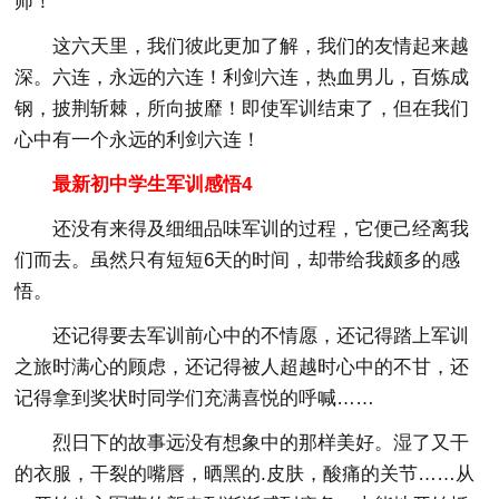
师！
这六天里，我们彼此更加了解，我们的友情起来越
深。六连，永远的六连！利剑六连，热血男儿，百炼成
钢，披荆斩棘，所向披靡！即使军训结束了，但在我们
心中有一个永远的利剑六连！
最新初中学生军训感悟4
还没有来得及细细品味军训的过程，它便己经离我
们而去。虽然只有短短6天的时间，却带给我颇多的感
悟。
还记得要去军训前心中的不情愿，还记得踏上军训
之旅时满心的顾虑，还记得被人超越时心中的不甘，还
记得拿到奖状时同学们充满喜悦的呼喊……
烈日下的故事远没有想象中的那样美好。湿了又干
的衣服，干裂的嘴唇，晒黑的.皮肤，酸痛的关节……从