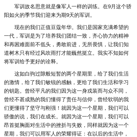
军训故名思意就是像军人一样的训练。在9月这个骄
阳如火的季节我们迎来为期9天的军训。
现在的我们正值豆蔻年华。我们是国家充满希望的
一代，军训是为了培养我们团结一致，齐心协力的精神
和再困难面前不低头，勇敢前进，无所畏惧，让我们知
道树木只有经过风吹雨打才能巍然挺立。我实不知如何
将军训给予更好的诠释。
这如白驹过隙般短暂的两个星期里，给了我们生活
的激情，给了我们敏锐的感触，更给了我们生活和学习
的钥匙。曾经平凡的我们因为这一身戎装而与众不同，
曾经不甚成熟的我们懂得了责任与信仰，曾经软弱的我
们更懂得了坚守与刚强！就因为这一个星期，我们可以
骄傲的说，我们在成长。就因为这一个星期，我们可以
昂首挺胸面对生活中的挫折与失败，同样就因为这一个
星期，我们可以用军人的荣耀得证：在以后的生活中，