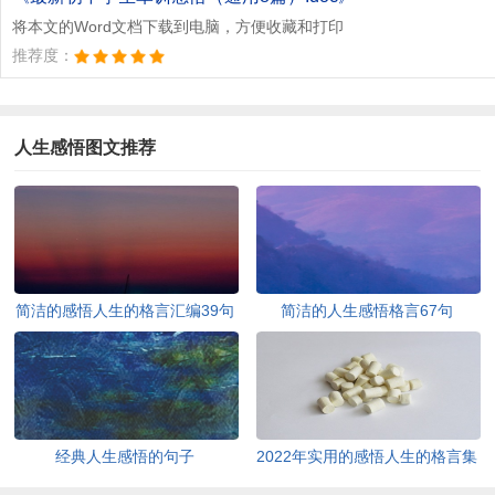
将本文的Word文档下载到电脑，方便收藏和打印
推荐度：
人生感悟图文推荐
简洁的感悟人生的格言汇编39句
简洁的人生感悟格言67句
经典人生感悟的句子
2022年实用的感悟人生的格言集
锦95条