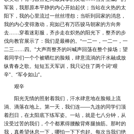
军装，我那原本平静的内心开始起伏；当站在火热的太
阳下，我的心里流过一丝丝埋怨；当听到回家的消息，
我的内心变得激动，宛如已有万匹骏马朝家的方向奔
去……穿着迷彩服，齐步走在炽热的阳光下，整齐的步
伐向教官展示了：我们是最棒的。“一二一，一二一，一
二三……四。”大声而整齐的叫喊声回荡在整个操场；望
着同学们一个个被晒红的脸颊，肆意流淌的汗水融成放
纵青春之歌。短短五天军训，我只记住了两个词“艰
辛”、“军令如山”。
艰辛
阳光无情的照射着我们，汗水肆意地在脸颊上流
淌、滴落在地上。第一天，我们连——九连的同学们顶
着烈日，在太阳底下练军姿。一站，就是七八分钟，从
没受过苦的我们，个个都累得腰酸背疼腿抽筋。那时的
我，真希望休息一下，哪怕一下下也好。每次当我们绝