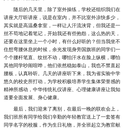
随后的几天里，除了室外操练，学校还组织我们在
讲座大厅听讲座，说是在室内，并不比室外凉快多少，
其实就是高温桑拿室，一样让人汗流浃背，但我还是一
丝不苟地记着笔记，开始我还有些抱怨，这么热的天，
还要在这里坐上一个小时，有什么好听的？但当我坐不
住想弯腰休息的时候，余光发现身旁国旗班的同学们一
个个腰杆笔直、纹丝不动，哪怕汗水在脸上纵横，哪怕
其他同学吵闹喧哗，他们依然稳如泰山，我也不禁直起
腰板，认真聆听。几天的讲座听下来，我为省实验中学
悠久的校史所打动，为学校积极培养学生集体荣誉感的
精神所感动，中华传统礼仪讲座、心理健康讲座让我知
道要全面发展、身心健康。
最后，我们迎来了离别，在最后一晚的联欢会上，
我们班所有同学给我们辛勤的年轻教官送上了一套签有
同学名字的校服，作为生日礼物，并全班起立为教官献