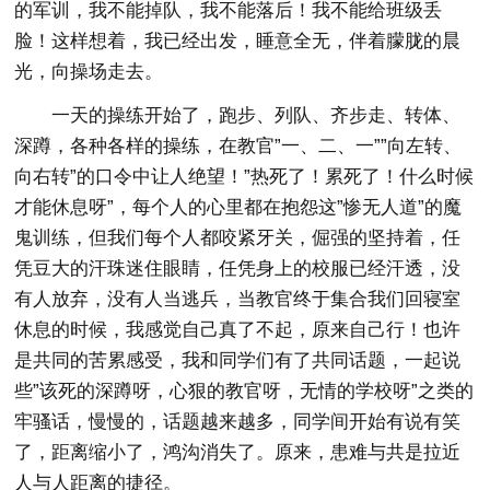
的军训，我不能掉队，我不能落后！我不能给班级丢
脸！这样想着，我已经出发，睡意全无，伴着朦胧的晨
光，向操场走去。
一天的操练开始了，跑步、列队、齐步走、转体、
深蹲，各种各样的操练，在教官”一、二、一””向左转、
向右转”的口令中让人绝望！”热死了！累死了！什么时候
才能休息呀”，每个人的心里都在抱怨这”惨无人道”的魔
鬼训练，但我们每个人都咬紧牙关，倔强的坚持着，任
凭豆大的汗珠迷住眼睛，任凭身上的校服已经汗透，没
有人放弃，没有人当逃兵，当教官终于集合我们回寝室
休息的时候，我感觉自己真了不起，原来自己行！也许
是共同的苦累感受，我和同学们有了共同话题，一起说
些”该死的深蹲呀，心狠的教官呀，无情的学校呀”之类的
牢骚话，慢慢的，话题越来越多，同学间开始有说有笑
了，距离缩小了，鸿沟消失了。原来，患难与共是拉近
人与人距离的捷径。