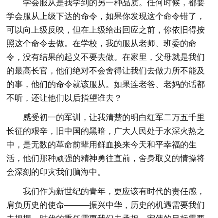
学会服从是我学到的另一种品质。任何时候，都要
学会服从上级下达的命令，如果你发现这个命令错了，
可以向上级反映，但在上级给出回应之前，你依旧得按
照这个命令去做。在学校，我的服从老师、班委的命
令，没有结果的起义不要去做。在家里，父母就是我们
的最高长官，他们绝对不会舍得让我们去做力所不能及
的事，他们的命令就该服从。如果连老爸、老妈的话都
不听，还让他们以后指望谁去？
感受初一的军训，让我清楚的明白红军二万五千里
长征的艰辛，旧中国的黑暗，广大人民处于水深火热之
中，是无数的革命前辈用鲜血换来今天和平幸福的生
活，他们那种顽强的精神勇往直前，舍身取义的情操将
会深刻的印灾我们脑海中。
我们作为新世纪的青年，更应该有时代的责任感，
肩负历史的使命———振兴中华，历史的机遇需要我们