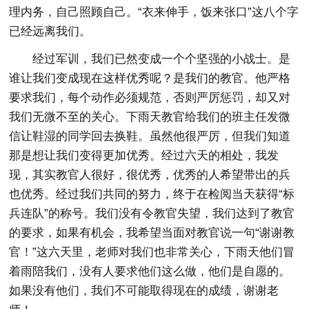
理内务，自己照顾自己。“衣来伸手，饭来张口”这八个字
已经远离我们。
经过军训，我们已然变成一个个坚强的小战士。是
谁让我们变成现在这样优秀呢？是我们的教官。他严格
要求我们，每个动作必须规范，否则严厉惩罚，却又对
我们无微不至的关心。下雨天教官给我们的班主任发微
信让鞋湿的同学回去换鞋。虽然他很严厉，但我们知道
那是想让我们变得更加优秀。经过六天的相处，我发
现，其实教官人很好，很优秀，优秀的人希望带出的兵
也优秀。经过我们共同的努力，终于在检阅当天获得“标
兵连队”的称号。我们没有令教官失望，我们达到了教官
的要求，如果有机会，我希望当面对教官说一句“谢谢教
官！”这六天里，老师对我们也非常关心，下雨天他们冒
着雨陪我们，没有人要求他们这么做，他们是自愿的。
如果没有他们，我们不可能取得现在的成绩，谢谢老