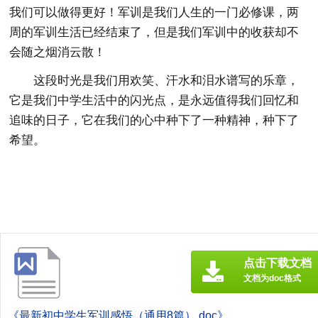
我们可以做得更好！军训是我们人生的一门必修课，两
周的军训生活已经结束了，但是我们军训中的收获却不
会随之烟消云散！
这段时光是我们用欢笑、汗水和泪水谱写的乐章，
它是我们中学生活中的闪光点，是永远值得我们回忆和
追味的日子，它在我们的心中种下了一种精神，种下了
希望。
点击下载文档
文档为doc格式
《最新初中学生军训感悟（通用8篇）.doc》