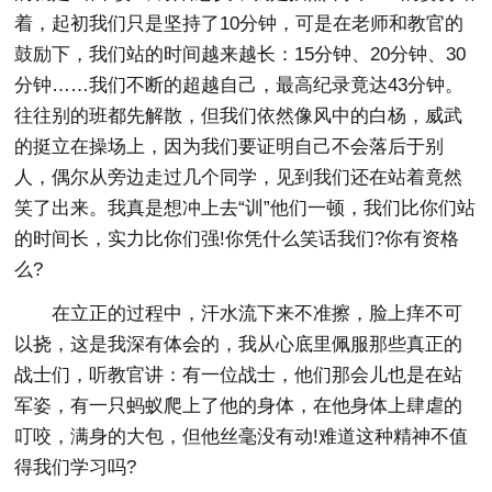
着，起初我们只是坚持了10分钟，可是在老师和教官的
鼓励下，我们站的时间越来越长：15分钟、20分钟、30
分钟……我们不断的超越自己，最高纪录竟达43分钟。
往往别的班都先解散，但我们依然像风中的白杨，威武
的挺立在操场上，因为我们要证明自己不会落后于别
人，偶尔从旁边走过几个同学，见到我们还在站着竟然
笑了出来。我真是想冲上去“训”他们一顿，我们比你们站
的时间长，实力比你们强!你凭什么笑话我们?你有资格
么?
在立正的过程中，汗水流下来不准擦，脸上痒不可
以挠，这是我深有体会的，我从心底里佩服那些真正的
战士们，听教官讲：有一位战士，他们那会儿也是在站
军姿，有一只蚂蚁爬上了他的身体，在他身体上肆虐的
叮咬，满身的大包，但他丝毫没有动!难道这种精神不值
得我们学习吗?