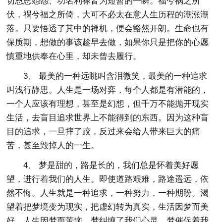
切恩恩怨怨、功名利禄皆为短暂的一瞬。福兮祸之所
伏，祸兮福之所倚，大可不必太在意人生历程的潮涨潮
落。只要悟透了其中的禅机，便会豁然开朗。生命也有
保质期，想做的事该趁早去做，如果你只是把你的心愿
慎重地供奉在心里，却未曾去履行。
3、 最美的一种远眺叫含泪微笑，最美的一种追求
叫浅行静思。人生是一场对弈，每个人都是有潜能的，
一个人应该有理想，甚至是幻想，但千万不能抛开现实
生活，去盲目追求世界上不能得到的东西。因为这种盲
目的追求，一旦摔了跤，反过来会给人带来巨大的痛
苦，甚至毁掉人的一生。
4、 梦是甜的，路是长的，我们总是怀着美好愿
望，进行着我们的人生。即使道路艰难，路途遥远，依
然不悔。人生就是一种追求，一种努力，一种期盼。渴
望着把梦境变为现实，把虚幻转为真实，生活因梦而美
好，人生因梦而苦恼。梦纠缠了我们心灵，梦催促着我