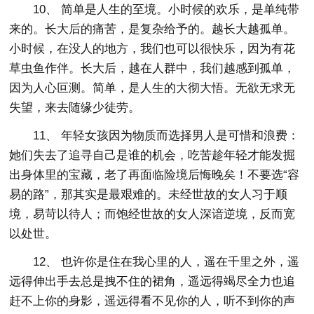
10、 简单是人生的至境。小时候的欢乐，是单纯带
来的。长大后的痛苦，是复杂给予的。越长大越孤单。
小时候，在没人的地方，我们也可以很快乐，因为有花
草虫鱼作伴。长大后，越在人群中，我们越感到孤单，
因为人心叵测。简单，是人生的大彻大悟。无欲无求无
失望，来去随缘少徒劳。
11、 年轻女孩因为物质而选择男人是可惜和浪费：
她们失去了追寻自己是谁的机会，吃苦趁年轻才能发掘
出身体里的宝藏，老了再面临险境后悔晚矣！不要选“容
易的路”，那其实是最艰难的。未经世故的女人习于顺
境，易苛以待人；而饱经世故的女人深谙逆境，反而宽
以处世。
12、 也许你是住在我心里的人，遥在千里之外，遥
远得伸出手去总是拽不住的裙角，遥远得竭尽全力也追
赶不上你的身影，遥远得看不见你的人，听不到你的声