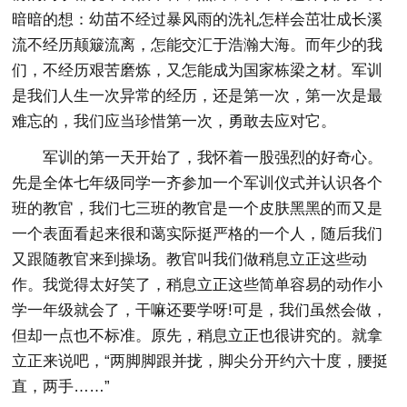
暗暗的想：幼苗不经过暴风雨的洗礼怎样会茁壮成长溪
流不经历颠簸流离，怎能交汇于浩瀚大海。而年少的我
们，不经历艰苦磨炼，又怎能成为国家栋梁之材。军训
是我们人生一次异常的经历，还是第一次，第一次是最
难忘的，我们应当珍惜第一次，勇敢去应对它。
军训的第一天开始了，我怀着一股强烈的好奇心。
先是全体七年级同学一齐参加一个军训仪式并认识各个
班的教官，我们七三班的教官是一个皮肤黑黑的而又是
一个表面看起来很和蔼实际挺严格的一个人，随后我们
又跟随教官来到操场。教官叫我们做稍息立正这些动
作。我觉得太好笑了，稍息立正这些简单容易的动作小
学一年级就会了，干嘛还要学呀!可是，我们虽然会做，
但却一点也不标准。原先，稍息立正也很讲究的。就拿
立正来说吧，“两脚脚跟并拢，脚尖分开约六十度，腰挺
直，两手……”