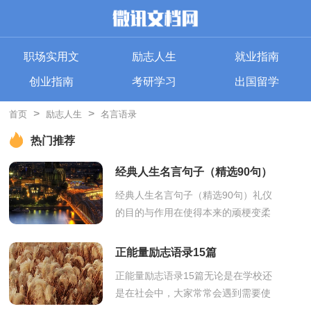
职场实用文
励志人生
就业指南
创业指南
考研学习
出国留学
>
>
首页
励志人生
名言语录
热门推荐
经典人生名言句子（精选90句）
经典人生名言句子（精选90句）礼仪
的目的与作用在使得本来的顽梗变柔
顺，使人们的气质变温和，使他敬重
别人，和别人合得来。——[美国]洛克
正能量励志语录15篇
下面这篇是...
正能量励志语录15篇无论是在学校还
是在社会中，大家常常会遇到需要使
用语录的情形吧，语录是指富有哲理