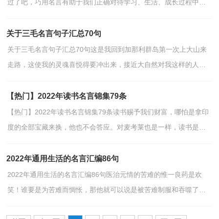
过了吧，巧用名言有助于我们正确对待学习、生活、成长过程中出
现的问题，培养健康、有益的兴趣爱好。那什么样的名言...
关于三毛名言句子汇总70句
关于三毛名言句子汇总70句这是我回到加那利群岛第一次上大山来
走路，这使我的灵魂喜悦得要冲出来，接近大自然对我这样的人仍
是迫切的需要，呼吸着旷野的生命，踏着厚实的泥土总使我...
【热门】2022年读书名言锦集79条
【热门】2022年读书名言锦集79条读书赐予我们财富，哪怕是拿印
度的全部宝藏来换，他也不会答应。对麦考莱也是一样，读书是幸
福的重要条件。——爱德华·吉鹏以下是小编精心准备的...
2022年通用生活的名言汇编86句
2022年通用生活的名言汇编86句医治元情的苦难的惟一良药是欢
笑！谁要是为苦难而惆怅，那他就可以说是被苦难制服和吞噬了。
下面是小编为大家收集的生活的名言86句,欢迎阅读，希望...