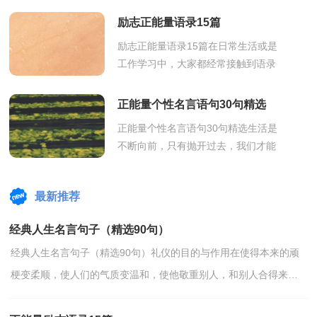
与特殊意义的名人之言、网民言论、
励志正能量语录15篇
社会事...
励志正能量语录15篇在日常生活或是
工作学习中，大家都经常接触到语录
吧，语录是用平实、生动对话的体裁
写成的作品。什么样的语录才具有借
正能量个性名言语句30句精选
鉴意义...
正能量个性名言语句30句精选生活是
不断向前，只有抛开过去，我们才能
向前迈进。早安！下面是小编特地为
大家收集的正能量个性名言语句,欢迎
最新推荐
阅读借...
经典人生名言句子（精选90句）
经典人生名言句子（精选90句）礼仪的目的与作用在使得本来的顽
梗变柔顺，使人们的气质变温和，使他敬重别人，和别人合得来。
——[美国]洛克下面这篇是小编整理的人生名言句子，欢迎阅读...